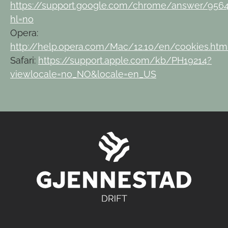
https://support.google.com/chrome/answer/956
hl=no
Opera:
http://help.opera.com/Mac/12.10/en/cookies.htm
Safari:
https://support.apple.com/kb/PH19214?
viewlocale=no_NO&locale=en_US