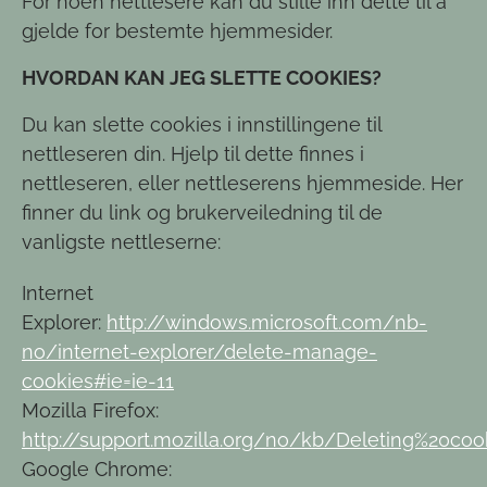
For noen nettlesere kan du stille inn dette til å
gjelde for bestemte hjemmesider.
HVORDAN KAN JEG SLETTE COOKIES?
Du kan slette cookies i innstillingene til
nettleseren din. Hjelp til dette finnes i
nettleseren, eller nettleserens hjemmeside. Her
finner du link og brukerveiledning til de
vanligste nettleserne:
Internet
Explorer:
http://windows.microsoft.com/nb-
no/internet-explorer/delete-manage-
cookies#ie=ie-11
Mozilla Firefox:
http://support.mozilla.org/no/kb/Deleting%20coo
Google Chrome: