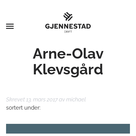
Arne-Olav
Klevsgård
Skrevet
13. mars 2017
av
michael
sortert under:
Søk
etter: